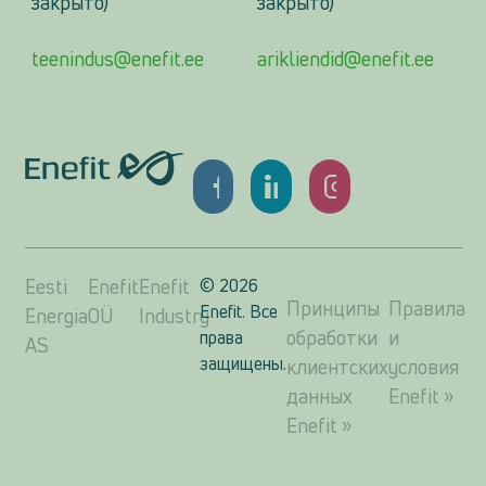
закрыто)
закрыто)
teenindus@enefit.ee
arikliendid@enefit.ee
Eesti
Enefit
Enefit
©
2026
Принципы
Правила
Enefit. Все
Energia
OÜ
Industry
обработки
и
права
AS
защищены.
клиентских
условия
данных
Enefit »
Enefit »