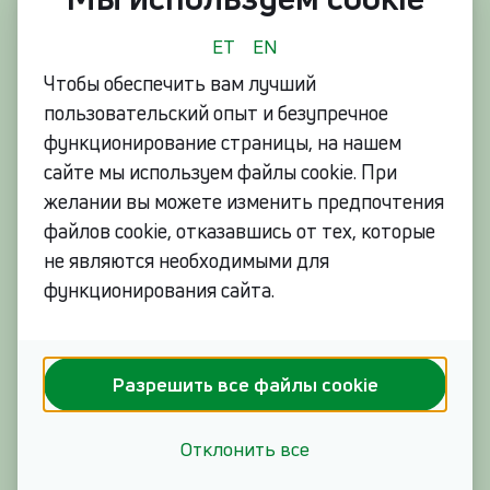
Совсем скоро добавится новая, четвертая
возможность, с помощью которой клиенты Eesti
ET
EN
Energia смогут входить в электронную систему
Чтобы обеспечить вам лучший
обслуживания с помощью личного кода и номера
пользовательский опыт и безупречное
телефона, привязанного к договору. Она похожа
функционирование страницы, на нашем
на нынешний вход в систему по номеру ссылки и
сайте мы используем файлы cookie. При
личному коду, но гораздо более безопаснее,
желании вы можете изменить предпочтения
поскольку после ввода данных на ваш телефон
файлов cookie, отказавшись от тех, которые
отправляется контрольный код, который затем
не являются необходимыми для
можно использовать для идентификации
функционирования сайта.
личности.
Помогайте своим близким сами
Разрешить все файлы cookie
Если ваш родитель, близкий человек или
знакомый по-прежнему использует для входа в
электронную систему обслуживания только
Отклонить все
номер ссылки или интернет-банк и не хочет